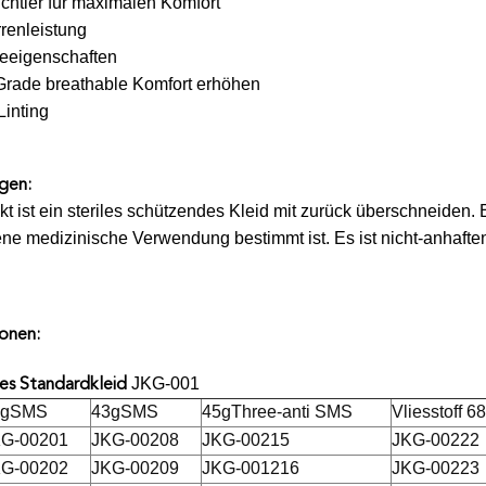
chtler für maximalen Komfort
renleistung
keeigenschaften
Grade breathable Komfort erhöhen
Linting
gen:
t ist ein steriles schützendes Kleid mit zurück überschneiden. E
ne medizinische Verwendung bestimmt ist. Es ist nicht-anhafte
ionen:
JKG-001
hes Standardkleid
5gSMS
43gSMS
45gThree-anti SMS
Vliesstoff 
G-00201
JKG-00208
JKG-00215
JKG-00222
G-00202
JKG-00209
JKG-001216
JKG-00223