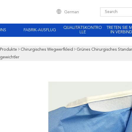
German
QUALITÄTSKONTRO
TRETEN SIE 
UNS
FABRIK-AUSFLUG
LLE
IN VERBIN
Produkte
Chirurgisches Wegwerfkleid
Grünes Chirurgisches Standa
gewichtler