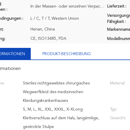
g
In der Massen- oder einzelnen Verpackung
Lieferzeit :
en :
Versorgungs
edingungen :
L / C, T / T, Western Union
Fähigkeit :
Henan, China
t:
Markenname
CE, ISO13485, FDA
ung:
Modellnumm
FORMATIONEN
PRODUKT-BESCHREIBUNG
ormationen
me:
Steriles nichtgewebtes chirurgisches
Material:
Wegwerfkleid des medizinischen
Kleidungskrankenhauses
S, M, L, XL, XXL, XXXL, X-XLong
Typ:
Klettverschluss auf dem Hals, langärmlige,
Gewicht:
gestrickte Stulpe