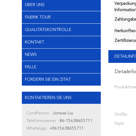
Verpackun
ÜBER UNS
Information
FABRIK TOUR
Zahlungsb
QUALITÄTSKONTROLLE
Herkunftsor
Zertifizier
KONTAKT
NEWS
DETAILIN
FÄLLE
Detailinf
FORDERN SIE EIN ZITAT
Produktna
KONTAKTIEREN SIE UNS
ContPerson :
Jonese Liu
Größe:
Telefonnummer :
86-15638655711
Style:
WhatsApp :
+8615638655711