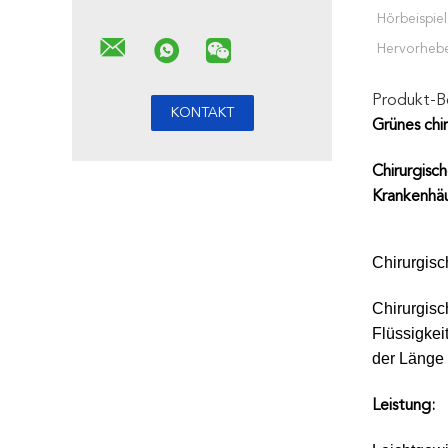
Hörbeispiel
Hervorheb
Produkt-B
Grünes chi
Chirurgisc
Krankenhä
Chirurgisc
Chirurgisc
Flüssigkei
der Länge 
Leistung: