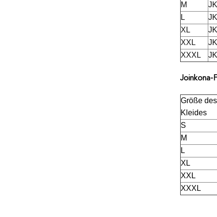
M
JK
L
JK
XL
JK
XXL
JK
XXXL
JK
Joinkona-F
Größe des
Kleides
S
M
L
XL
XXL
XXXL