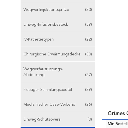
Wegwerfinjektionsspritze
(20)
Einweg-Infusionsbesteck
(39)
IV-Kathetertypen
(22)
Chirurgische Erwärmungsdecke
(30)
Wegwerfausrüstungs-
Abdeckung
(27)
Flüssiger Sammlungsbeutel
(29)
Medizinischer Gaze-Verband
(26)
Grünes C
Einweg-Schutzoverall
(0)
Min Bestel