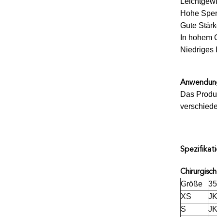
Leichtgewi
Hohe Sper
Gute Stär
In hohem 
Niedriges 
Anwendun
Das Produk
verschiede
Spezifikat
Chirurgisc
Größe
3
XS
JK
S
JK