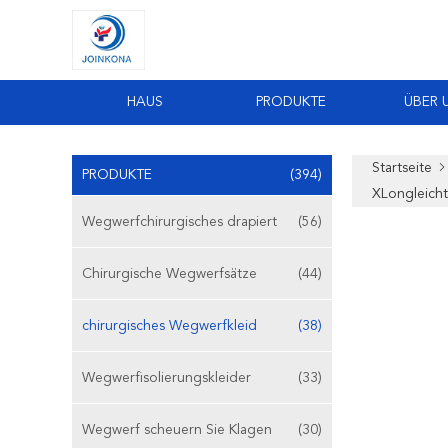
HAUS
PRODUKTE
ÜBER 
Startseite
PRODUKTE
(394)
XLongleicht
Wegwerfchirurgisches drapiert
(56)
Chirurgische Wegwerfsätze
(44)
chirurgisches Wegwerfkleid
(38)
Wegwerfisolierungskleider
(33)
Wegwerf scheuern Sie Klagen
(30)