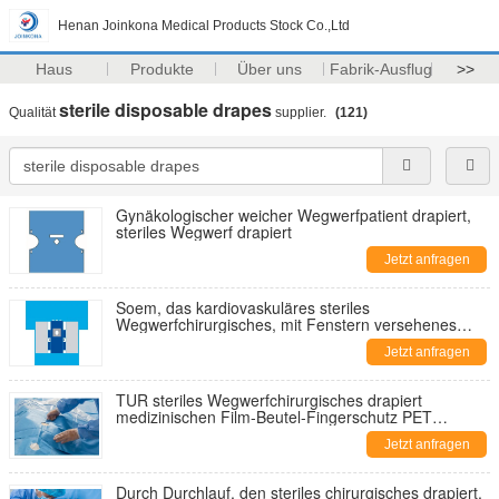
Henan Joinkona Medical Products Stock Co.,Ltd
Haus
Produkte
Über uns
Fabrik-Ausflug
>>
sterile disposable drapes
Qualität
supplier.
(121)
Gynäkologischer weicher Wegwerfpatient drapiert,
steriles Wegwerf drapiert
Jetzt anfragen
Soem, das kardiovaskuläres steriles
Wegwerfchirurgisches, mit Fenstern versehenes
steriles drapiert, drapiert die flexiblen medizinischen
Jetzt anfragen
Bedarfe
TUR steriles Wegwerfchirurgisches drapiert
medizinischen Film-Beutel-Fingerschutz PET
Uroligical-freien Raumes
Jetzt anfragen
Durch Durchlauf, den steriles chirurgisches drapiert,