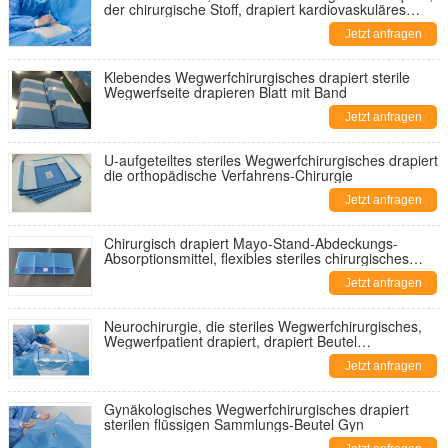
der chirurgische Stoff, drapiert kardiovaskuläres
klares einschneiden Film
Jetzt anfragen
Klebendes Wegwerfchirurgisches drapiert sterile
Wegwerfseite drapieren Blatt mit Band
Jetzt anfragen
U-aufgeteiltes steriles Wegwerfchirurgisches drapiert
die orthopädische Verfahrens-Chirurgie
Jetzt anfragen
Chirurgisch drapiert Mayo-Stand-Abdeckungs-
Absorptionsmittel, flexibles steriles chirurgisches
drapiert
Jetzt anfragen
Neurochirurgie, die steriles Wegwerfchirurgisches,
Wegwerfpatient drapiert, drapiert Beutel
einschneiden Film
Jetzt anfragen
Gynäkologisches Wegwerfchirurgisches drapiert
sterilen flüssigen Sammlungs-Beutel Gyn