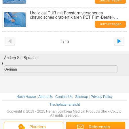
Jetzt anfragen
Uroligical TUR mit Fenstern versehenes
chirurgisches drapiert klaren PET Film-Beutel-
Fingerschutz
Jetzt anfragen
1 / 10
Ändern Sie Sprache
s
German
Nach Hause
|
About Us
|
Contact Us
|
Sitemap
|
Privacy Policy
Tischplattenansicht
Copyright © 2019 - 2025 Henan Joinkona Medical Products Stock Co.,Ltd.
All rights reserved.
Plaudern
Referenzen