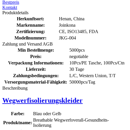
Bestpreis
Kontakt
Produktdetails
Herkunftsort:
Henan, China
Markenname:
Joinkona
Zertifizierung:
CE, ISO13485, FDA
Modellnummer:
JKG-004
Zahlung und Versand AGB
Min Bestellmenge:
5000pcs
Preis:
negotiable
Verpackung Informationen:
10Pcs/PE Tasche, 100Pcs/Ctn
Lieferzeit:
30 Tage
Zahlungsbedingungen:
L/C, Western Union, T/T
Versorgungsmaterial-Fähigkeit:
50000pcs/Tag
Beschreibung
Wegwerfisolierungskleider
Farbe:
Blau oder Gelb
Breathable Wegwerfoverall-Gesundheits-
Produktname:
Isolierung