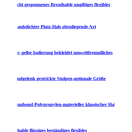
 SPP nicht gesponnenes Breathable ungiftiges flexibles
Gesundh
bindet staubdichter Platz-Hals obenliegende Art
Hygieni
gs-Kleider, gelbe Isolierung bekleidet umweltfreundliches
Luftdur
isches Handgelenk gestrickte Stulpen-optionale Größe
Laborwe
s-Kleid-Spunbond-Polypropylen-materieller klassischer Hals
Flexibl
t Breathable flüssiges beständiges flexibles
Polypro