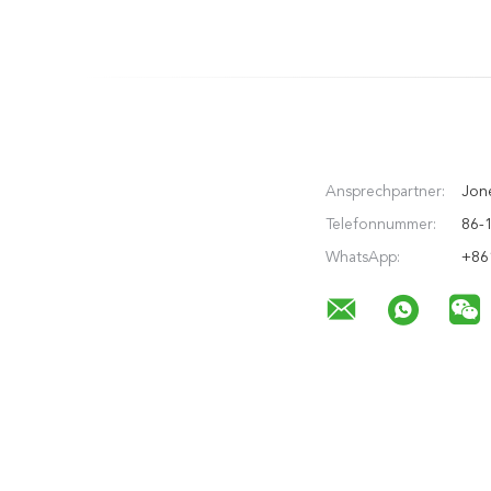
Verpacken besonders an
Logo-
Verpackenlanglebiges gut
Ansprechpartner:
Jone
Telefonnummer:
86-
WhatsApp:
+86