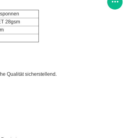
gesponnen
ET 28gsm
cm
ohe Qualität sicherstellend.