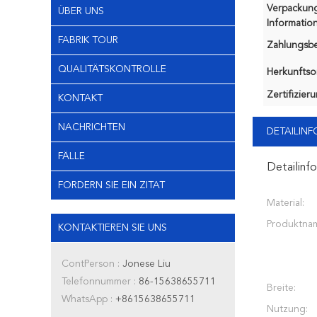
Verpackun
ÜBER UNS
Information
FABRIK TOUR
Zahlungsb
QUALITÄTSKONTROLLE
Herkunftsor
Zertifizier
KONTAKT
NACHRICHTEN
DETAILIN
FÄLLE
Detailinf
FORDERN SIE EIN ZITAT
Material:
Produktna
KONTAKTIEREN SIE UNS
ContPerson :
Jonese Liu
Telefonnummer :
86-15638655711
Breite:
WhatsApp :
+8615638655711
Nutzung: