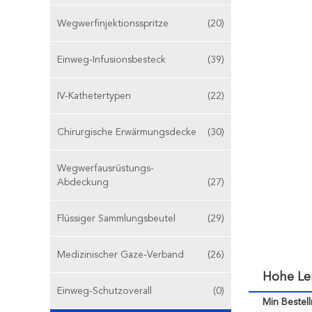
Wegwerfinjektionsspritze
(20)
Einweg-Infusionsbesteck
(39)
IV-Kathetertypen
(22)
Chirurgische Erwärmungsdecke
(30)
Wegwerfausrüstungs-
Abdeckung
(27)
Flüssiger Sammlungsbeutel
(29)
Medizinischer Gaze-Verband
(26)
Hohe Le
Einweg-Schutzoverall
(0)
Min Bestel