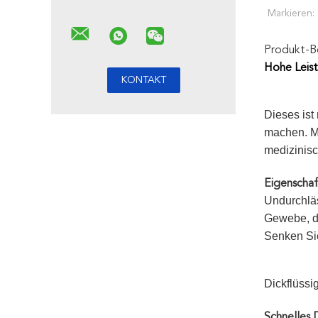
Markieren:
Produkt-B
Hohe Leis
Dieses ist
machen. Mi
medizinisc
Eigenschaf
Undurchläs
Gewebe, da
Senken Sie
Dickflüss
Schnelles D