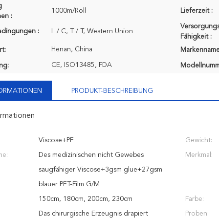
g
1000m/Roll
Lieferzeit :
en :
Versorgungs
edingungen :
L / C, T / T, Western Union
Fähigkeit :
Henan, China
t:
Markenname
CE, ISO13485, FDA
ung:
Modellnumm
FORMATIONEN
PRODUKT-BESCHREIBUNG
ormationen
Viscose+PE
Gewicht:
me:
Des medizinischen nicht Gewebes
Merkmal:
saugfähiger Viscose+3gsm glue+27gsm
blauer PET-Film G/M
150cm, 180cm, 200cm, 230cm
Farbe:
Das chirurgische Erzeugnis drapiert
Proben: