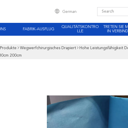
German
QUALITÄTSKONTRO
TRETEN SIE 
UNS
FABRIK-AUSFLUG
LLE
IN VERBIN
Produkte
Wegwerfchirurgisches Drapiert
Hohe Leistungsfähigkeit D
80cm 200cm