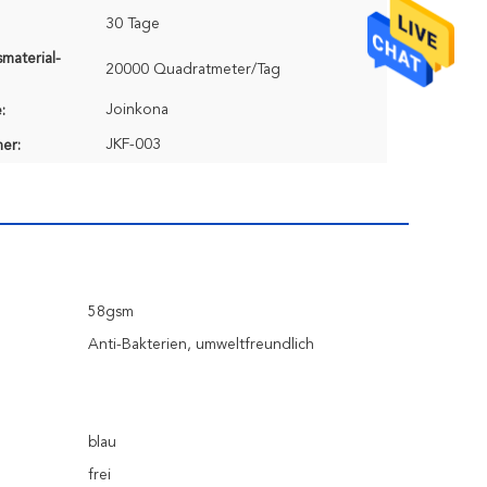
30 Tage
material-
20000 Quadratmeter/Tag
Joinkona
:
JKF-003
er:
58gsm
Anti-Bakterien, umweltfreundlich
blau
frei