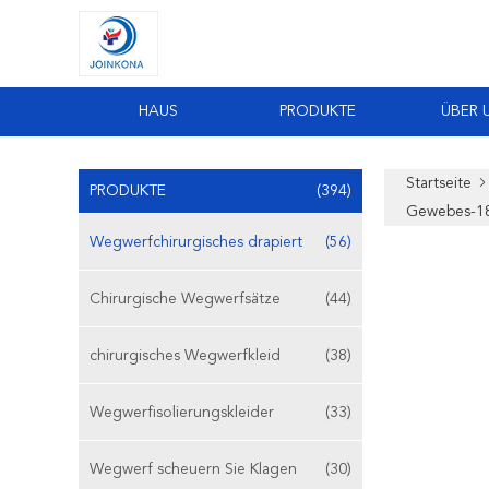
HAUS
PRODUKTE
ÜBER 
Startseite
PRODUKTE
(394)
Gewebes-1
Wegwerfchirurgisches drapiert
(56)
Chirurgische Wegwerfsätze
(44)
chirurgisches Wegwerfkleid
(38)
Wegwerfisolierungskleider
(33)
Wegwerf scheuern Sie Klagen
(30)