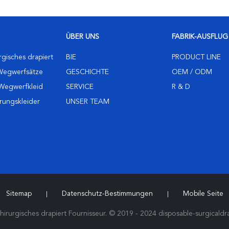
ÜBER UNS
FABRIK-AUSFLUG
gisches drapiert
BIE
PRODUCT LINE
Wegwerfsätze
GESCHICHTE
OEM / ODM
 Wegwerfkleid
SERVICE
R & D
rungskleider
UNSER TEAM
Sitemap
Datenschutz-Bestimmungen
Mobile Seite
|
|
irurgisches drapiert Fournisseur. © 2019 - 2024 disposable-surgicaldra