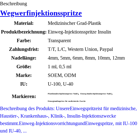
Beschreibung
Wegwerfinjektionsspritze
Material:
Medizinischer Grad-Plastik
Produktbezeichnung:
Einweg-Injektionsspritze Insulin
Farbe:
Transparent
Zahlungsfrist:
T/T, L/C, Western Union, Paypal
Nadellänge:
4mm, 5mm, 6mm, 8mm, 10mm, 12mm
Größe:
1 ml, 0,5 ml
Marke:
SOEM, ODM
IU:
U-100, U-40
,
,
Plastikinsulin-Injektionsspritze Nadel
Einweg-Insulin-Injektionsspritze Nadel
Markieren:
Einweginsulinspritze für medizinische Zwecke
Beschreibung des Produkts: UnsereEinwegspritzeist für medizinische,
Haustier-, Krankenhaus-, Klinik-, Insulin-Injektionszwecke
bestimmt.Einweg-InjektionsvorrichtungundEinwegspritze, mit IU-100
und IU-40, ...