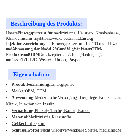
Beschreibung des Produkts:
Unsere
Einwegspritze
ist für medizinische, Haustier-, Krankenhaus-,
Klinik-, Insulin-Injektionszwecke bestimmt.
Einweg-
Injektionsvorrichtung
und
Einwegspritze
, mit IU-100 und IU-40,
und
Abmessung der Nadel 29G
und
30 g
Wir bieten
OEM-
Produkte
und
ODM
Die akzeptierten Zahlungsbedingungen
umfassen
T/T, L/C, Western Union, Paypal
.
Eigenschaften:
Produktbezeichnung:
Einwegspritze
Marke:
OEM, ODM
Anwendung:
Medizinische Versorgung, Tierpflege, Krankenhaus,
Klinik, Injektion von Insulin
Verpackung:
PE-Poly-Tasche, Karton, Karton
Material:
Medizinische Kunststoffe
Größe:
1 ml, 0,5 ml
Schlüsselwörter:
Nicht wiederverwendbare Spritze, medizinische