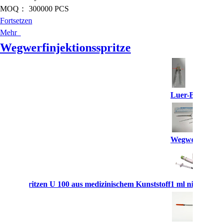
MOQ：
300000 PCS
Fortsetzen
Mehr
Wegwerfinjektionsspritze
Luer-Beleg-We
Wegwerfspritz
nsulinspritzen U 100 aus medizinischem Kunststoff
1 ml nicht wie