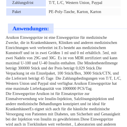
Zahlungsfrist
T/T, L/C, Western Union, Paypal
Paket
PE-Poly-Tasche, Karton, Karton
Anwendungen:
Aruikon Einwegspritze ist eine Einwegspritze für medizinische
Zwecke, die in Krankenhäusern, Kliniken und anderen medizinischen
Einrichtungen weit verbreitet ist.Es besteht aus medizinischem
Kunststoff und ist in zwei Größen 1 ml und 0 ml erhältlich..5ml, mit
zwei Nadeln von 29G und 30G. Es ist von MDR zertifiziert und kann
maximal U-100 und U-40 Insulin enthalten. Die Mindestbestellmenge
beträgt 300000 Stück und der Preis beträgt 0,029 Stück.Die
Verpackung ist ein Einzelpaket, 100 Stück/Box, 3000 Stück/CTN, und
die Lieferzeit beträgt 45 Tage. Die Zahlungsbedingungen von T/T, L/C,
Western Union und Paypal sind verfügbar.Aruikon Einwegspritze hat
eine maximale Lieferkapazität von 1000000 PCS/Tag.
Die Einwegspritze Aruikon ist für Einsatzspritze zur
Einmalverwendung wie Insulin-Injektion, Salzlösungsinjektion und
andere medizinische Behandlungen konzipiert.und ist ideal für
KrankenhäuserEs eignet sich auch für die häusliche medizinische
Versorgung von Patienten mit Diabetes, um Sicherheit und Genauigkeit
bei der Injektion von Insulin zu gewährleisten.Diese Einwegspritze
wird auch in Tierkliniken weit verbreitet., Laboratorien und anderen