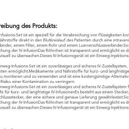
reibung des Produkts:
nfusions-Set ist ein speziell für die Verabreichung von Flüssigkeiten
ährstoffe direkt in den Blutkreislauf des Patienten durch eine intrav
binder, einem Filter, einem Rohr und einem Luerverschlussverbinder.Si
chung der IV-InfusionDas Röhrchen ist transparent und ermöglicht es 
visuell zu überwachen.Dieses IV-Infusionsgerät ist ein Einweg-Injektions
inweg-Infusions-Set ist ein zuverlässiges und sicheres IV-Zustellsyst
eiten ermöglicht.Medikamente und Nährstoffe für kurz- und langfristige 
zu montieren und zu verwenden und ist eine kostengünstige Alternati
s Risiko einer Kontamination zu verringern.
inweg-Infusions-Set ist ein zuverlässiges und sicheres IV-Zustellsyste
fe für kurz- und langfristige IV-InfusionenEs besteht aus einem Stecker
chlussstecker, der eine sichere und genaue Lieferung gewährleistet.Si
chung der IV-InfusionDas Röhrchen ist transparent und ermöglicht es 
visuell zu überwachen.Dieses IV-Infusionsgerät ist ein Einweg-Injektions