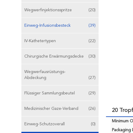
Wegwerfinjektionsspritze
(20)
Einweg-Infusionsbesteck
(39)
IV-Kathetertypen
(22)
Chirurgische Erwärmungsdecke
(30)
Wegwerfausrüstungs-
Abdeckung
(27)
Flüssiger Sammlungsbeutel
(29)
Medizinischer Gaze-Verband
(26)
20 Trop
Minimum Or
Einweg-Schutzoverall
(0)
Packaging D