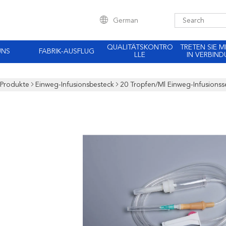
German
QUALITÄTSKONTRO
TRETEN SIE M
UNS
FABRIK-AUSFLUG
LLE
IN VERBIN
Produkte
Einweg-Infusionsbesteck
20 Tropfen/Ml Einweg-Infusions