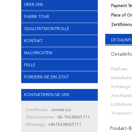
ÜBER UNS
Payment Te
Place of Or
FABRIK TOUR
Zertifizier
QUALITÄTSKONTROLLE
DETAILIN
KONTAKT
NACHRICHTEN
Detailinf
FÄLLE
Fließrate:
FORDERN SIE EIN ZITAT
Nadelfarbe
Rohrlänge:
KONTAKTIEREN SIE UNS
Anschlussf
Luftlüftemit
ContPerson :
Jonese Liu
Y-Standort:
Telefonnummer :
86-15638655711
WhatsApp :
+8615638655711
Produkt-B