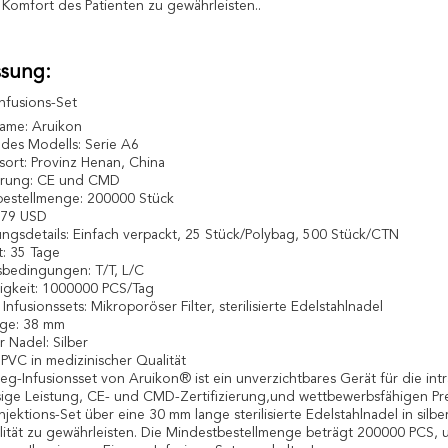
Komfort des Patienten zu gewährleisten..
sung:
nfusions-Set
ame: Aruikon
es Modells: Serie A6
sort: Provinz Henan, China
ierung: CE und CMD
estellmenge: 200000 Stück
,079 USD
ngsdetails: Einfach verpackt, 25 Stück/Polybag, 500 Stück/CTN
t: 35 Tage
bedingungen: T/T, L/C
higkeit: 1000000 PCS/Tag
 Infusionssets: Mikroporöser Filter, sterilisierte Edelstahlnadel
nge: 38 mm
r Nadel: Silber
 PVC in medizinischer Qualität
eg-Infusionsset von Aruikon® ist ein unverzichtbares Gerät für die int
sige Leistung, CE- und CMD-Zertifizierung,und wettbewerbsfähigen Pre
jektions-Set über eine 30 mm lange sterilisierte Edelstahlnadel in silbe
ität zu gewährleisten. Die Mindestbestellmenge beträgt 200000 PCS, un