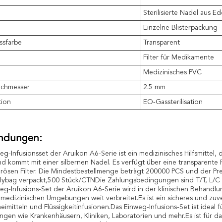
Sterilisierte Nadel aus Ed
Einzelne Blisterpackung
ssfarbe
Transparent
Filter für Medikamente
Medizinisches PVC
rchmesser
2.5 mm
tion
EO-Gassterilisation
ndungen:
eg-Infusionsset der Aruikon A6-Serie ist ein medizinisches Hilfsmittel,
d kommt mit einer silbernen Nadel. Es verfügt über eine transparent
rösen Filter. Die Mindestbestellmenge beträgt 200000 PCS und der Prei
lybag verpackt,500 Stück/CTNDie Zahlungsbedingungen sind T/T, L/C u
eg-Infusions-Set der Aruikon A6-Serie wird in der klinischen Behandl
medizinischen Umgebungen weit verbreitet.Es ist ein sicheres und zuve
eimitteln und Flüssigkeitinfusionen.Das Einweg-Infusions-Set ist ideal f
ungen wie Krankenhäusern, Kliniken, Laboratorien und mehr.Es ist für das