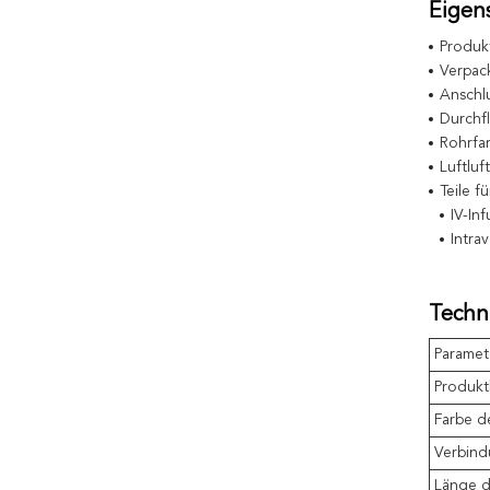
Eigen
Produk
Verpac
Anschl
Durchfl
Rohrfa
Luftluft
Teile f
IV-In
Intra
Techn
Paramet
Produk
Farbe d
Verbind
Länge d