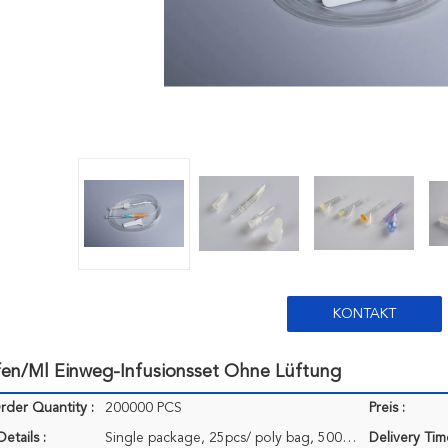
KONTAKT
fen/Ml Einweg-Infusionsset Ohne Lüftung
der Quantity :
200000 PCS
Preis :
etails :
Single package, 25pcs/ poly bag, 500pcs/CTN
Delivery Tim