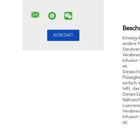
Besch
Einweg-I
andere N
Steckver
Verabrei
Infusion 
ist.
Dieses E
Flüssigk
einfach 
hilft, da
Dieses E
Nährstof
Luervers
Verabrei
Infusion 
ist.