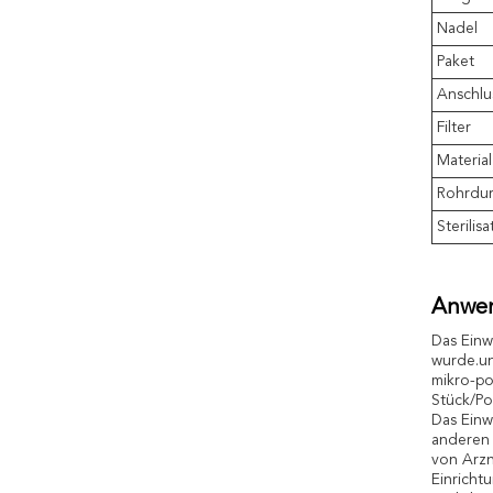
Nadel
Paket
Anschlu
Filter
Material
Rohrdu
Sterilisa
Anwe
Das Einw
wurde.un
mikro-po
Stück/Po
Das Einw
anderen 
von Arzn
Einricht