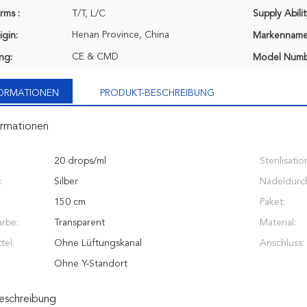
rms :
T/T, L/C
Supply Abilit
Henan Province, China
igin:
Markenname
CE & CMD
ung:
Model Numb
FORMATIONEN
PRODUKT-BESCHREIBUNG
ormationen
20 drops/ml
Sterilisatio
:
Silber
Nadeldurc
150 cm
Paket:
arbe:
Transparent
Material:
tel:
Ohne Lüftungskanal
Anschluss:
Ohne Y-Standort
eschreibung