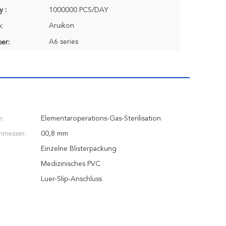
y :
1000000 PCS/DAY
Aruikon
:
A6 series
er:
n:
Elementaroperations-Gas-Sterilisation
hmesser:
00,8 mm
Einzelne Blisterpackung
Medizinisches PVC
Luer-Slip-Anschluss