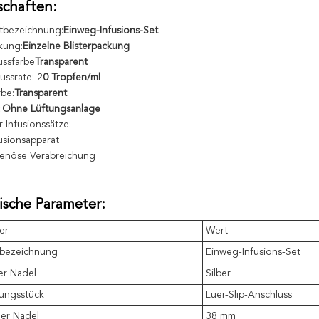
schaften:
tbezeichnung:
Einweg-Infusions-Set
kung:
Einzelne Blisterpackung
ussfarbe
Transparent
ussrate: 2
0 Tropfen/ml
rbe:
Transparent
:
Ohne Lüftungsanlage
ür Infusionssätze:
fusionsapparat
venöse Verabreichung
ische Parameter:
er
Wert
tbezeichnung
Einweg-Infusions-Set
er Nadel
Silber
ungsstück
Luer-Slip-Anschluss
er Nadel
38 mm