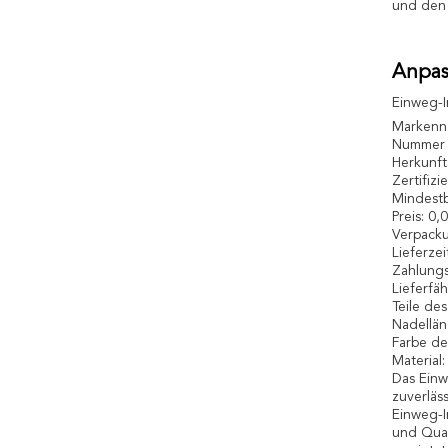
und den 
Anpas
Einweg-I
Markenn
Nummer d
Herkunft
Zertifiz
Mindestb
Preis: 0
Verpacku
Lieferzei
Zahlungs
Lieferfä
Teile des
Nadellä
Farbe de
Material:
Das Einw
zuverläs
Einweg-In
und Qual